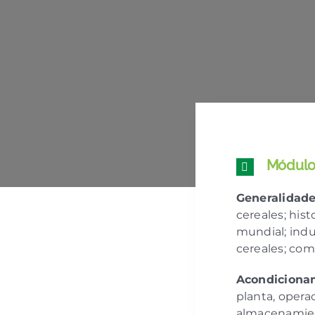
Módulo 
Generalidade
cereales; his
mundial; indus
cereales; comp
Acondiciona
planta, oper
almacenamien