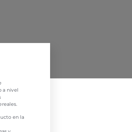
Soporte en vivo
Resolvemos tus dudas al instante!
e
 a nivel
s
ereales.
ucto en la
gas y