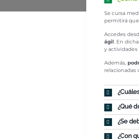
Se cursa med
permitirá qu
Accedes desde
ágil
. En dicha
y actividades 
Además,
podr
relacionadas 
¿Cuáles
¿Qué d
¿Se deb
¿Con qu