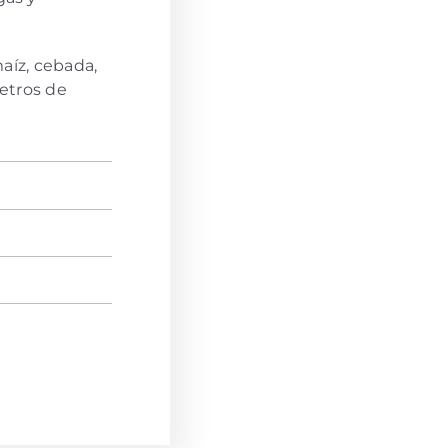
maíz, cebada,
etros de