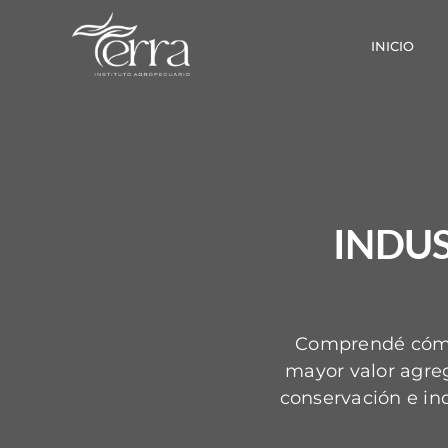
Saltar
al
INICIO
contenido
INDUS
Comprendé cómo 
mayor valor agreg
conservación e ind