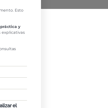
omento. Esto
á
práctica y
s explicativas
onsultas
lizar el