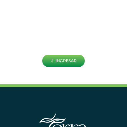
PORTAL DE TRABAJO
Accede a nuestro portal de trabajo, gestiona
tu información personal y profesional de
manera fácil y segura. Es un beneficio
exclusivo para estudiantes, egresados y
empresas amigas de Instituto Terra.
INGRESAR