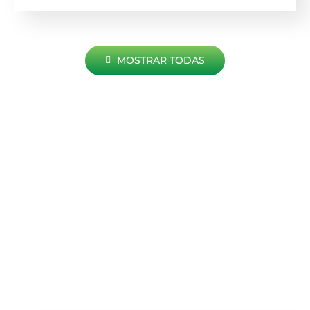
MOSTRAR TODAS
NOTICIAS
La actividad es intensa y es por eso que te
mantenemos actualizado con las últimas
noticias.